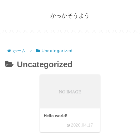
かっかそうよう
ホーム
Uncategorized
Uncategorized
Hello world!
2026.04.17