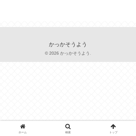
かっかそうよう
© 2026 かっかそうよう.
ホーム
検索
トップ